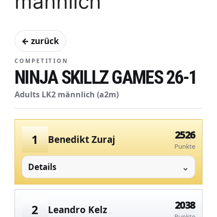
männlich
← zurück
COMPETITION
NINJA SKILLZ GAMES 26-1
Adults LK2 männlich (a2m)
2526
1
Benedikt Zuraj
Punkte
Details
2038
2
Leandro Kelz
Punkte