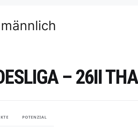
 männlich
DESLIGA – 26II T
KTE
POTENZIAL