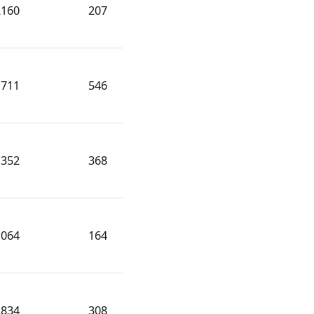
2160
207
1711
546
1352
368
1064
164
834
308