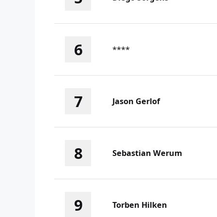
6
****
7
Jason Gerlof
8
Sebastian Werum
9
Torben Hilken