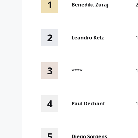
1
Benedikt Zuraj
2
Leandro Kelz
3
****
4
Paul Dechant
5
Diego Sörgens