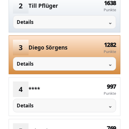
1638
2
Till Pflüger
Punkte
Details
1282
3
Diego Sörgens
Punkte
Details
997
4
****
Punkte
Details
769