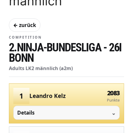
männlich
← zurück
COMPETITION
2.NINJA-BUNDESLIGA - 26I
BONN
Adults LK2 männlich (a2m)
2083
1
Leandro Kelz
Punkte
Details