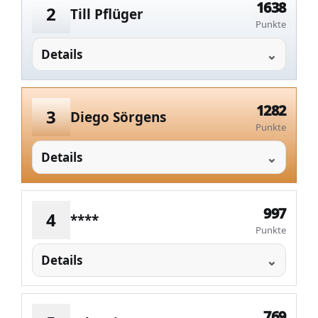
1638
2
Till Pflüger
Punkte
Details
1282
3
Diego Sörgens
Punkte
Details
997
4
****
Punkte
Details
769