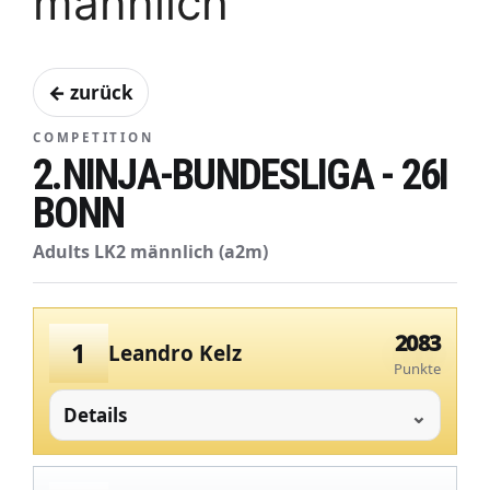
männlich
← zurück
COMPETITION
2.NINJA-BUNDESLIGA - 26I
BONN
Adults LK2 männlich (a2m)
2083
1
Leandro Kelz
Punkte
Details