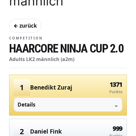
männlich
← zurück
COMPETITION
HAARCORE NINJA CUP 2.0
Adults LK2 männlich (a2m)
1371
1
Benedikt Zuraj
Punkte
Details
999
2
Daniel Fink
Punkte