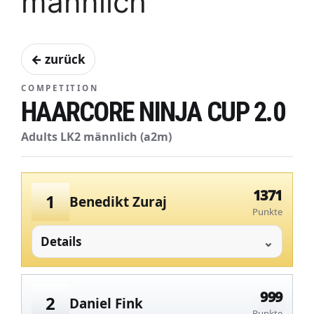
männlich
← zurück
COMPETITION
HAARCORE NINJA CUP 2.0
Adults LK2 männlich (a2m)
1371
1
Benedikt Zuraj
Punkte
Details
999
2
Daniel Fink
Punkte