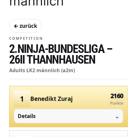
männlich
← zurück
COMPETITION
2.NINJA-BUNDESLIGA –
26II THANNHAUSEN
Adults LK2 männlich (a2m)
2160
1
Benedikt Zuraj
Punkte
Details