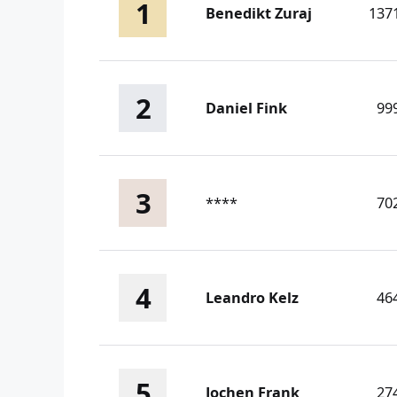
1
Benedikt Zuraj
137
2
Daniel Fink
99
3
****
70
4
Leandro Kelz
46
5
Jochen Frank
27