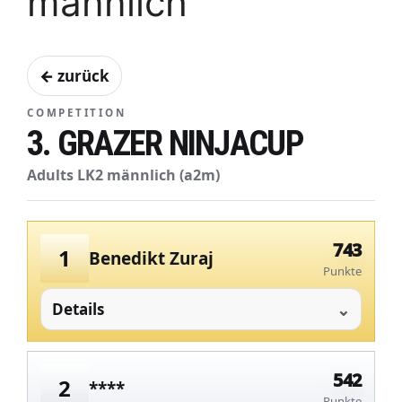
männlich
← zurück
COMPETITION
3. GRAZER NINJACUP
Adults LK2 männlich (a2m)
743
1
Benedikt Zuraj
Punkte
Details
542
2
****
Punkte