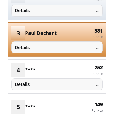
Details
381
3
Paul Dechant
Punkte
Details
252
4
****
Punkte
Details
149
5
****
Punkte