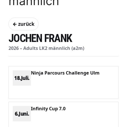
männlich
← zurück
JOCHEN FRANK
2026 – Adults LK2 männlich (a2m)
Ninja Parcours Challenge Ulm
18.Juli.
Platz 5
Punkte 440
CV 1140
Potenzial 237
Infinity Cup 7.0
6.Juni.
Platz 3
Punkte 882
CV 1433
Potenzial 220