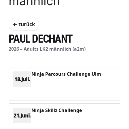
männlich
← zurück
PAUL DECHANT
2026 – Adults LK2 männlich (a2m)
Ninja Parcours Challenge Ulm
18.Juli.
Platz 1
Punkte 1140
CV 1140
Potenzial 220
Ninja Skillz Challenge
21.Juni.
Platz 2
Punkte 802
CV 1012
Potenzial 196