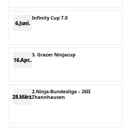
Infinity Cup 7.0
6.Juni.
Platz 4
Punkte 686
CV 1433
Potenzial 175
3. Grazer Ninjacup
16.Apr..
Platz 3
Punkte 381
CV 743
Potenzial 150
2.Ninja-Bundesliga – 26II
28.März.
Thannhausen
Platz 4
Punkte 1064
CV 2160
Potenzial 164