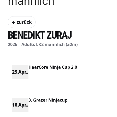
männlich
← zurück
BENEDIKT ZURAJ
2026 – Adults LK2 männlich (a2m)
HaarCore Ninja Cup 2.0
25.Apr..
Platz 1
Punkte 1371
CV 1371
Potenzial 426
3. Grazer Ninjacup
16.Apr..
Platz 1
Punkte 743
CV 743
Potenzial 366