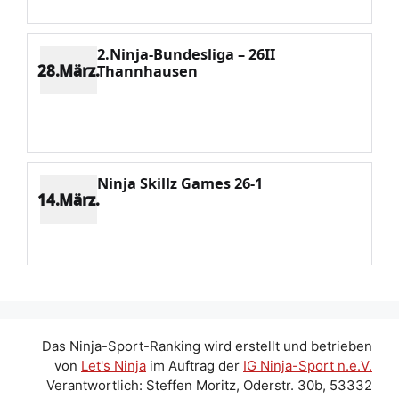
2.Ninja-Bundesliga – 26II
28.März.
Thannhausen
Platz 1
Punkte 2160
CV 2160
Potenzial 207
Ninja Skillz Games 26-1
14.März.
Platz 1
Punkte 2526
CV 2526
Potenzial 70
Das Ninja-Sport-Ranking wird erstellt und betrieben
von
Let's Ninja
im Auftrag der
IG Ninja-Sport n.e.V.
Verantwortlich: Steffen Moritz, Oderstr. 30b, 53332