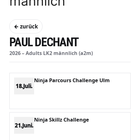
männlich
← zurück
PAUL DECHANT
2026 – Adults LK2 männlich (a2m)
Ninja Parcours Challenge Ulm
18.Juli.
Platz 1
Punkte 1140
CV 1140
Potenzial 220
Ninja Skillz Challenge
21.Juni.
Platz 2
Punkte 802
CV 1012
Potenzial 196