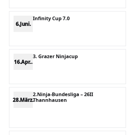
Infinity Cup 7.0
6.Juni.
Platz 4
Punkte 686
CV 1433
Potenzial 175
3. Grazer Ninjacup
16.Apr..
Platz 3
Punkte 381
CV 743
Potenzial 150
2.Ninja-Bundesliga – 26II
28.März.
Thannhausen
Platz 4
Punkte 1064
CV 2160
Potenzial 164