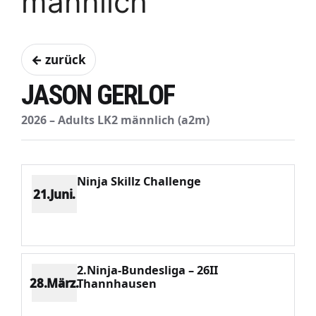
männlich
← zurück
JASON GERLOF
2026 – Adults LK2 männlich (a2m)
Ninja Skillz Challenge
21.Juni.
Platz 6
Punkte 305
CV 1012
Potenzial 87
2.Ninja-Bundesliga – 26II
28.März.
Thannhausen
Platz 7
Punkte 503
CV 2160