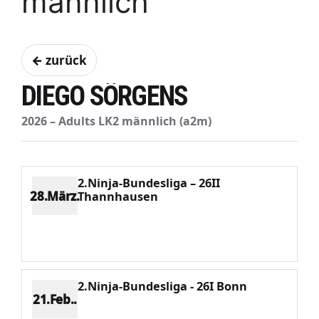
männlich
← zurück
DIEGO SÖRGENS
2026 – Adults LK2 männlich (a2m)
2.Ninja-Bundesliga – 26II
28.März.
Thannhausen
Platz 5
Punkte 834
CV 2160
Potenzial 308
2.Ninja-Bundesliga - 26I Bonn
21.Feb..
Platz 3
Punkte 1282
CV 2083