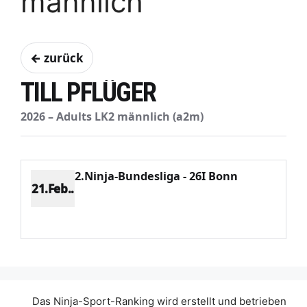
männlich
← zurück
TILL PFLÜGER
2026 – Adults LK2 männlich (a2m)
2.Ninja-Bundesliga - 26I Bonn
21.Feb..
Platz 2
Punkte 1638
CV 2083
Potenzial 446
Das Ninja-Sport-Ranking wird erstellt und betrieben