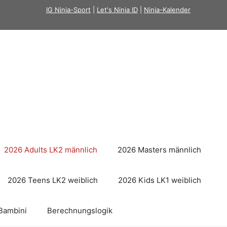
IG Ninja-Sport
|
Let's Ninja ID
|
Ninja-Kalender
2026 Adults LK2 männlich
2026 Masters männlich
2026 Teens LK2 weiblich
2026 Kids LK1 weiblich
Bambini
Berechnungslogik