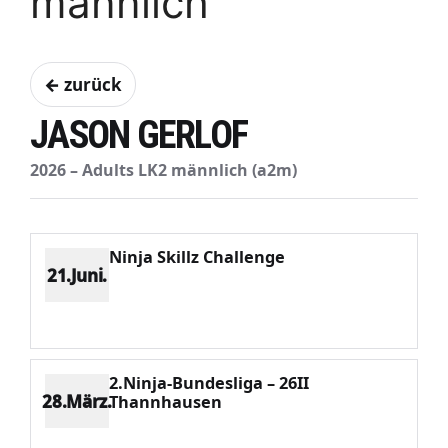
männlich
← zurück
JASON GERLOF
2026 – Adults LK2 männlich (a2m)
Ninja Skillz Challenge
21.Juni.
Platz 6
Punkte 305
CV 1012
Potenzial 87
2.Ninja-Bundesliga – 26II
28.März.
Thannhausen
Platz 7
Punkte 503
CV 2160