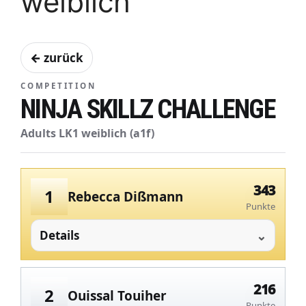
weiblich
← zurück
COMPETITION
NINJA SKILLZ CHALLENGE
Adults LK1 weiblich (a1f)
343
1
Rebecca Dißmann
Punkte
Details
216
2
Ouissal Touiher
Punkte