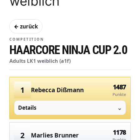
weiblich
← zurück
COMPETITION
HAARCORE NINJA CUP 2.0
Adults LK1 weiblich (a1f)
1487
1
Rebecca Dißmann
Punkte
Details
1178
2
Marlies Brunner
Punkte