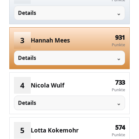
Details
931
3
Hannah Mees
Punkte
Details
733
4
Nicola Wulf
Punkte
Details
574
5
Lotta Kokemohr
Punkte