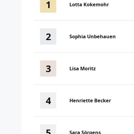
1
Lotta Kokemohr
2
Sophia Unbehauen
3
Lisa Moritz
4
Henriette Becker
5
Sara Sörgens