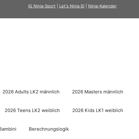
IG Ninja-Sport
|
Let's Ninja ID
|
Ninja-Kalender
2026 Adults LK2 männlich
2026 Masters männlich
2026 Teens LK2 weiblich
2026 Kids LK1 weiblich
Bambini
Berechnungslogik