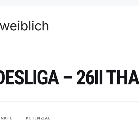
weiblich
DESLIGA – 26II T
UNKTE
POTENZIAL