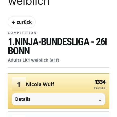
weiblich
← zurück
COMPETITION
1.NINJA-BUNDESLIGA - 26I
BONN
Adults LK1 weiblich (a1f)
1334
1
Nicola Wulf
Punkte
Details