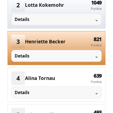
1049
2
Lotta Kokemohr
Punkte
Details
821
3
Henriette Becker
Punkte
Details
639
4
Alina Tornau
Punkte
Details
493