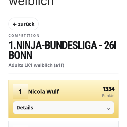
weiblich
← zurück
COMPETITION
1.NINJA-BUNDESLIGA - 26I
BONN
Adults LK1 weiblich (a1f)
1334
1
Nicola Wulf
Punkte
Details