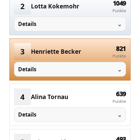
1049
2
Lotta Kokemohr
Punkte
Details
821
3
Henriette Becker
Punkte
Details
639
4
Alina Tornau
Punkte
Details
493