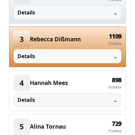
Details
1109
3
Rebecca Dißmann
Punkte
Details
898
4
Hannah Mees
Punkte
Details
729
5
Alina Tornau
Punkte