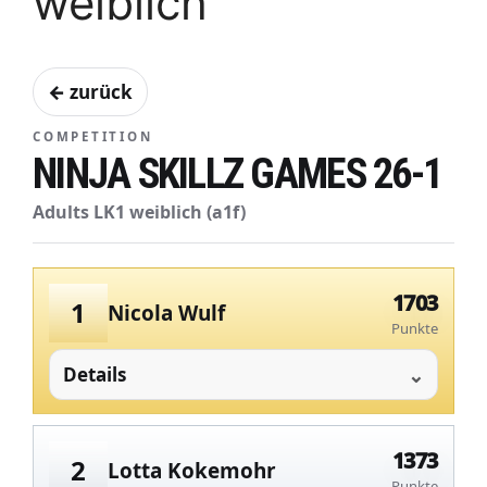
weiblich
← zurück
COMPETITION
NINJA SKILLZ GAMES 26-1
Adults LK1 weiblich (a1f)
1703
1
Nicola Wulf
Punkte
Details
1373
2
Lotta Kokemohr
Punkte