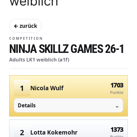
weiblich
← zurück
COMPETITION
NINJA SKILLZ GAMES 26-1
Adults LK1 weiblich (a1f)
1703
1
Nicola Wulf
Punkte
Details
1373
2
Lotta Kokemohr
Punkte