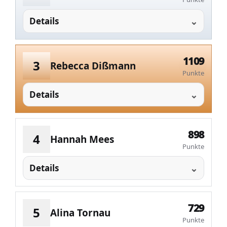
Details
1109
3
Rebecca Dißmann
Punkte
Details
898
4
Hannah Mees
Punkte
Details
729
5
Alina Tornau
Punkte