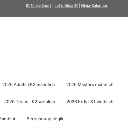
IG Ninja-Sport
|
Let's Ninja ID
|
Ninja-Kalender
2026 Adults LK2 männlich
2026 Masters männlich
2026 Teens LK2 weiblich
2026 Kids LK1 weiblich
Bambini
Berechnungslogik