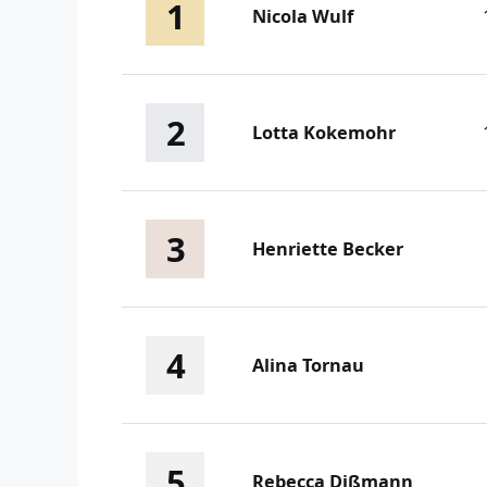
1
Nicola Wulf
2
Lotta Kokemohr
3
Henriette Becker
4
Alina Tornau
5
Rebecca Dißmann