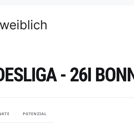
weiblich
ESLIGA - 26I BON
NKTE
POTENZIAL