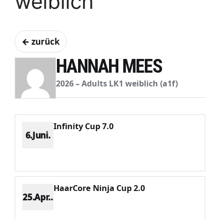
weiblich
← zurück
HANNAH MEES
2026 – Adults LK1 weiblich (a1f)
Infinity Cup 7.0
6.Juni.
Platz 3
Punkte 561
CV 932
Potenzial 196
HaarCore Ninja Cup 2.0
25.Apr..
Platz 3
Punkte 931
CV 1487
Potenzial 167