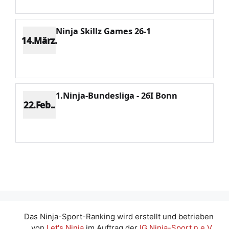
Ninja Skillz Games 26-1
14.März.
Platz 4
Punkte 898
CV 1703
Potenzial 134
1.Ninja-Bundesliga - 26I Bonn
22.Feb..
Platz 6
Punkte 376
CV 1334
Potenzial 110
Das Ninja-Sport-Ranking wird erstellt und betrieben
von
Let's Ninja
im Auftrag der
IG Ninja-Sport n.e.V.