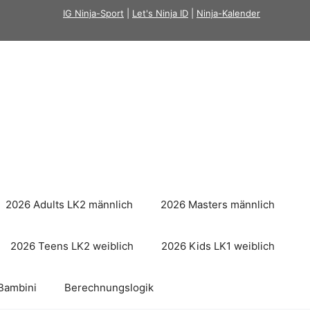
IG Ninja-Sport
|
Let's Ninja ID
|
Ninja-Kalender
2026 Adults LK2 männlich
2026 Masters männlich
2026 Teens LK2 weiblich
2026 Kids LK1 weiblich
Bambini
Berechnungslogik