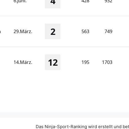
4
6.Juni.
428
932
2
n
29.März.
563
749
12
14.März.
195
1703
Das Ninja-Sport-Ranking wird erstellt und be