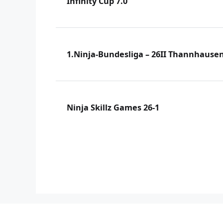
Infinity Cup 7.0
1.Ninja-Bundesliga – 26II Thannhause
Ninja Skillz Games 26-1