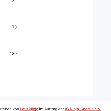
122
170
180
trieben von
Let's Ninja
im Auftrag der
IG Ninja-Sport n.e.V.