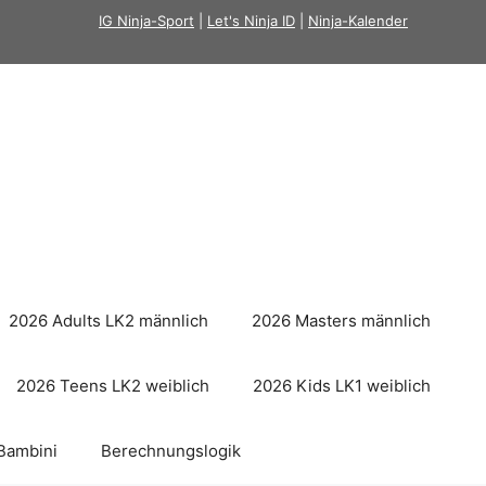
IG Ninja-Sport
|
Let's Ninja ID
|
Ninja-Kalender
2026 Adults LK2 männlich
2026 Masters männlich
2026 Teens LK2 weiblich
2026 Kids LK1 weiblich
Bambini
Berechnungslogik