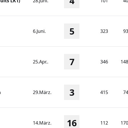
4
ults LK1)
28.Juni.
101
4
5
6.Juni.
323
9
7
25.Apr..
346
14
3
n
29.März.
415
7
16
14.März.
112
17