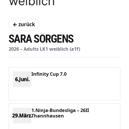
weiblich
← zurück
SARA SÖRGENS
2026 – Adults LK1 weiblich (a1f)
Infinity Cup 7.0
6.Juni.
Platz 7
Punkte 171
CV 932
Potenzial 26
1.Ninja-Bundesliga – 26II
29.März.
Thannhausen
Platz 5
Punkte 201
CV 749