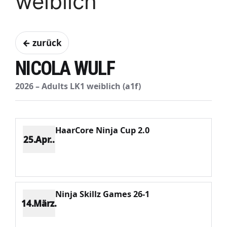
weiblich
← zurück
NICOLA WULF
2026 – Adults LK1 weiblich (a1f)
HaarCore Ninja Cup 2.0
25.Apr..
Platz 4
Punkte 733
CV 1487
Potenzial 466
Ninja Skillz Games 26-1
14.März.
Platz 1
Punkte 1703
CV 1703
Potenzial 440