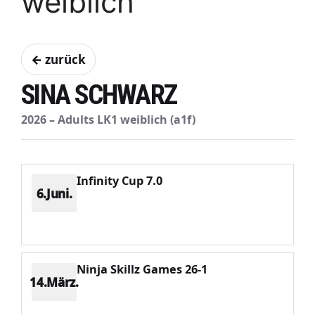
weiblich
← zurück
SINA SCHWARZ
2026 – Adults LK1 weiblich (a1f)
Infinity Cup 7.0
6.Juni.
Platz 2
Punkte 726
CV 932
Potenzial 129
Ninja Skillz Games 26-1
14.März.
Platz 7
Punkte 486
CV 1703
Potenzial 182