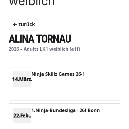
weiblich
← zurück
ALINA TORNAU
2026 – Adults LK1 weiblich (a1f)
Ninja Skillz Games 26-1
14.März.
Platz 5
Punkte 729
CV 1703
Potenzial 267
1.Ninja-Bundesliga - 26I Bonn
22.Feb..
Platz 4
Punkte 639
CV 1334
Potenzial 234