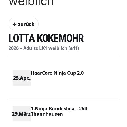
weiblich
← zurück
LOTTA KOKEMOHR
2026 – Adults LK1 weiblich (a1f)
HaarCore Ninja Cup 2.0
25.Apr..
Platz 5
Punkte 574
CV 1487
Potenzial 339
1.Ninja-Bundesliga – 26II
29.März.
Thannhausen
Platz 1
Punkte 749
CV 749