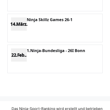
Potenzial 347
Ninja Skillz Games 26-1
14.März.
Platz 2
Punkte 1373
CV 1703
Potenzial 320
1.Ninja-Bundesliga - 26I Bonn
22.Feb..
Platz 2
Punkte 1049
CV 1334
Potenzial 274
Das Ninja-Sport-Ranking wird erstellt und betrieben