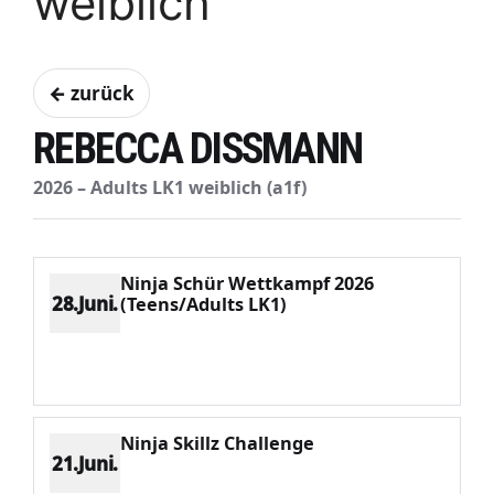
weiblich
← zurück
REBECCA DISSMANN
2026 – Adults LK1 weiblich (a1f)
Ninja Schür Wettkampf 2026
28.Juni.
(Teens/Adults LK1)
Platz 1
Punkte 405
CV 405
Potenzial 228
Ninja Skillz Challenge
21.Juni.
Platz 1
Punkte 343
CV 343