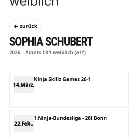
weiblich
← zurück
SOPHIA SCHUBERT
2026 – Adults LK1 weiblich (a1f)
Ninja Skillz Games 26-1
14.März.
Platz 14
Punkte 144
CV 1703
Potenzial 75
1.Ninja-Bundesliga - 26I Bonn
22.Feb..
Platz 9
Punkte 148
CV 1334
Potenzial 66