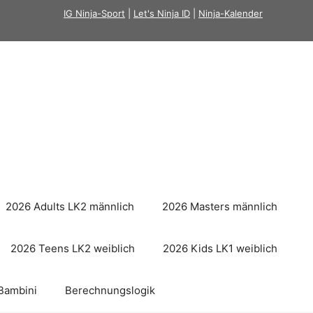
IG Ninja-Sport
|
Let's Ninja ID
|
Ninja-Kalender
2026 Adults LK2 männlich
2026 Masters männlich
2026 Teens LK2 weiblich
2026 Kids LK1 weiblich
Bambini
Berechnungslogik