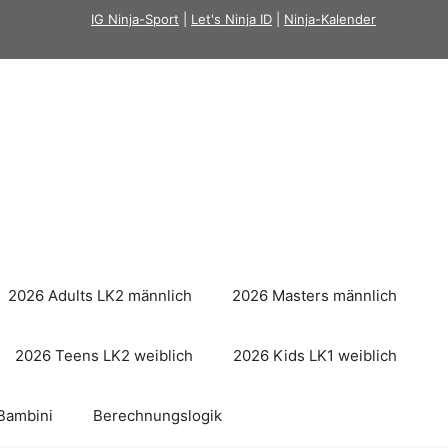
IG Ninja-Sport
|
Let's Ninja ID
|
Ninja-Kalender
2026 Adults LK2 männlich
2026 Masters männlich
2026 Teens LK2 weiblich
2026 Kids LK1 weiblich
Bambini
Berechnungslogik