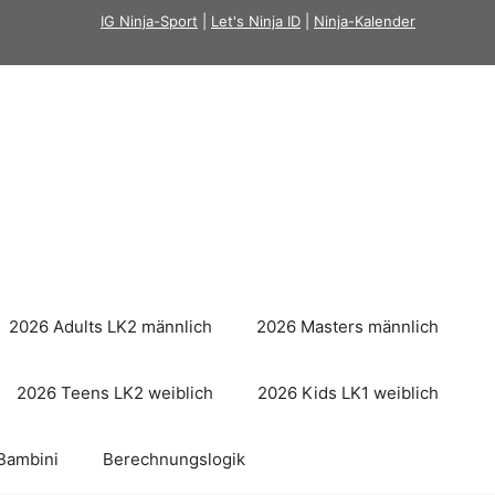
IG Ninja-Sport
|
Let's Ninja ID
|
Ninja-Kalender
2026 Adults LK2 männlich
2026 Masters männlich
2026 Teens LK2 weiblich
2026 Kids LK1 weiblich
Bambini
Berechnungslogik