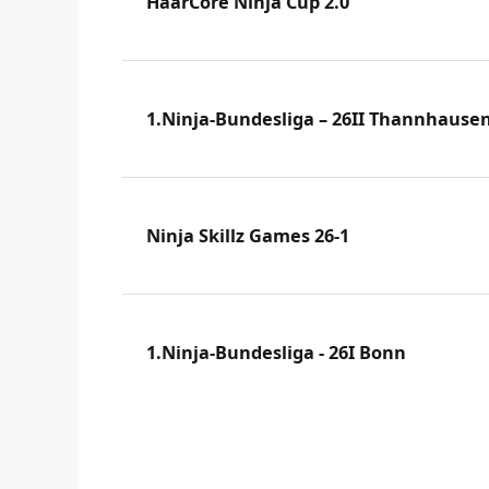
HaarCore Ninja Cup 2.0
1.Ninja-Bundesliga – 26II Thannhause
Ninja Skillz Games 26-1
1.Ninja-Bundesliga - 26I Bonn