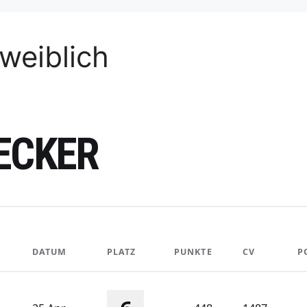
weiblich
ECKER
DATUM
PLATZ
PUNKTE
CV
P