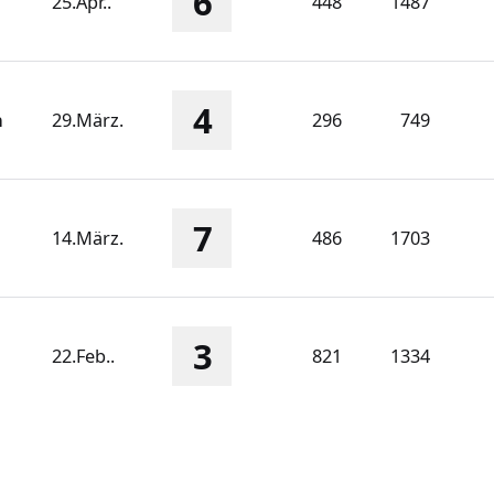
6
25.Apr..
448
1487
4
n
29.März.
296
749
7
14.März.
486
1703
3
22.Feb..
821
1334