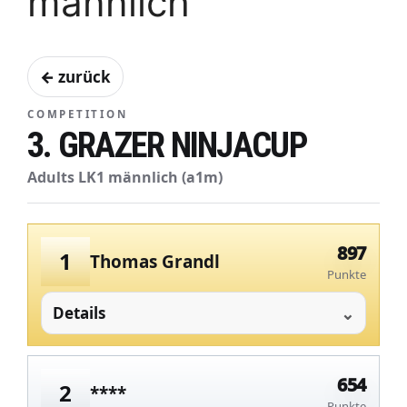
männlich
← zurück
COMPETITION
3. GRAZER NINJACUP
Adults LK1 männlich (a1m)
897
1
Thomas Grandl
Punkte
Details
654
2
****
Punkte