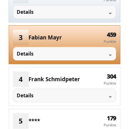
Details
459
3
Fabian Mayr
Punkte
Details
304
4
Frank Schmidpeter
Punkte
Details
179
5
****
Punkte