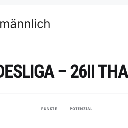
 männlich
DESLIGA – 26II T
PUNKTE
POTENZIAL