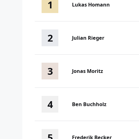
1
Lukas Homann
2
Julian Rieger
3
Jonas Moritz
4
Ben Buchholz
5
Frederik Becker