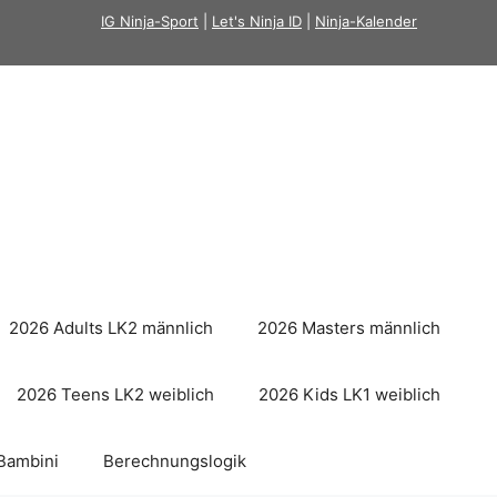
IG Ninja-Sport
|
Let's Ninja ID
|
Ninja-Kalender
2026 Adults LK2 männlich
2026 Masters männlich
2026 Teens LK2 weiblich
2026 Kids LK1 weiblich
Bambini
Berechnungslogik