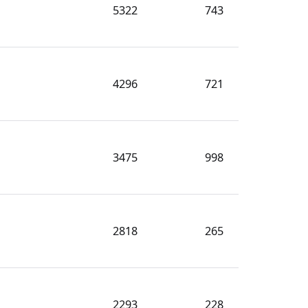
5322
743
4296
721
3475
998
2818
265
2293
228