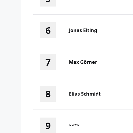
6
Jonas Elting
7
Max Görner
8
Elias Schmidt
9
****