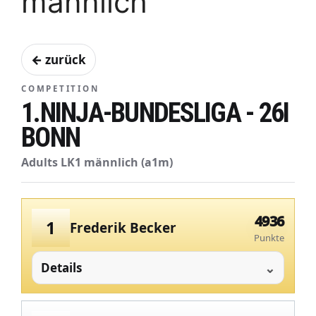
männlich
← zurück
COMPETITION
1.NINJA-BUNDESLIGA - 26I
BONN
Adults LK1 männlich (a1m)
4936
1
Frederik Becker
Punkte
Details