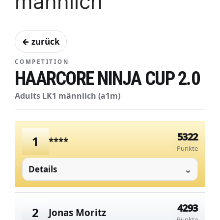
männlich
← zurück
COMPETITION
HAARCORE NINJA CUP 2.0
Adults LK1 männlich (a1m)
5322
1
****
Punkte
Details
4293
2
Jonas Moritz
Punkte