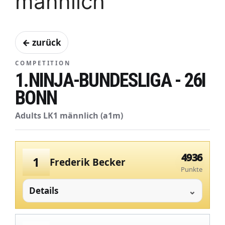
männlich
← zurück
COMPETITION
1.NINJA-BUNDESLIGA - 26I
BONN
Adults LK1 männlich (a1m)
4936
1
Frederik Becker
Punkte
Details