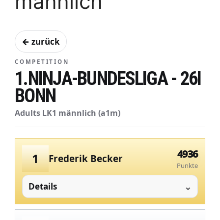
männlich
← zurück
COMPETITION
1.NINJA-BUNDESLIGA - 26I
BONN
Adults LK1 männlich (a1m)
4936
1
Frederik Becker
Punkte
Details