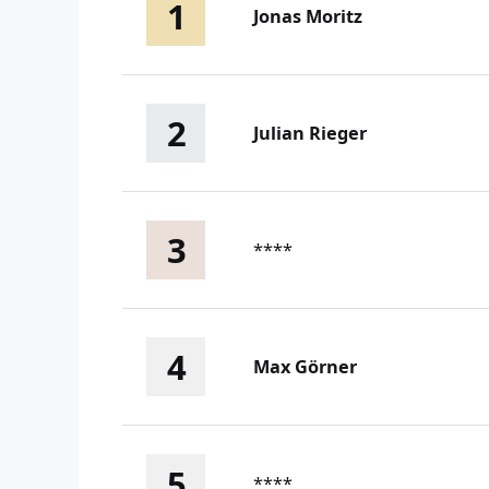
1
Jonas Moritz
2
Julian Rieger
3
****
4
Max Görner
5
****