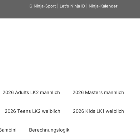
IG Ninja-Sport
|
Let's Ninja ID
|
Ninja-Kalender
2026 Adults LK2 männlich
2026 Masters männlich
2026 Teens LK2 weiblich
2026 Kids LK1 weiblich
Bambini
Berechnungslogik