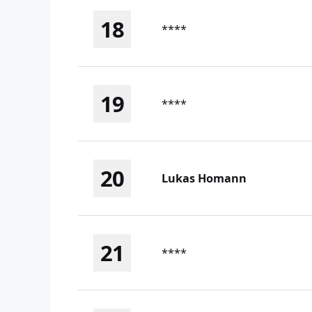
18
****
19
****
20
Lukas Homann
21
****