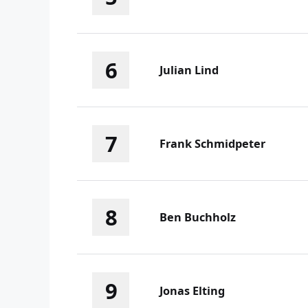
6
Julian Lind
7
Frank Schmidpeter
8
Ben Buchholz
9
Jonas Elting