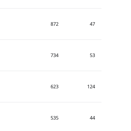
872
47
734
53
623
124
535
44