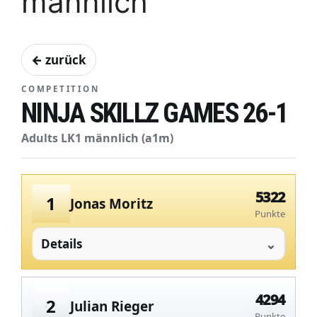
männlich
← zurück
COMPETITION
NINJA SKILLZ GAMES 26-1
Adults LK1 männlich (a1m)
5322
1
Jonas Moritz
Punkte
Details
4294
2
Julian Rieger
Punkte