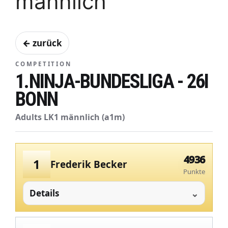
männlich
← zurück
COMPETITION
1.NINJA-BUNDESLIGA - 26I
BONN
Adults LK1 männlich (a1m)
4936
1
Frederik Becker
Punkte
Details