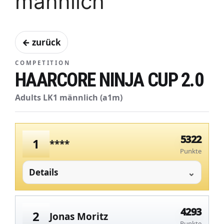
männlich
← zurück
COMPETITION
HAARCORE NINJA CUP 2.0
Adults LK1 männlich (a1m)
5322
1
****
Punkte
Details
4293
2
Jonas Moritz
Punkte