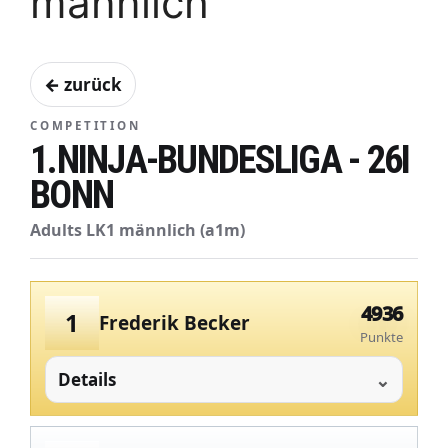
männlich
← zurück
COMPETITION
1.NINJA-BUNDESLIGA - 26I
BONN
Adults LK1 männlich (a1m)
4936
1
Frederik Becker
Punkte
Details